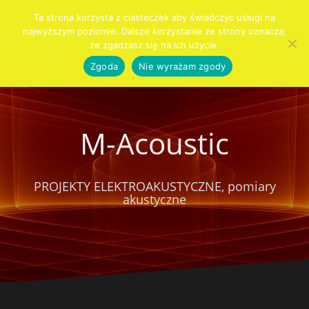
Przejdź
Ta strona korzysta z ciasteczek aby świadczyć usługi na
do
najwyższym poziomie. Dalsze korzystanie ze strony oznacza,
Szukaj:
KIM
PRO
AUDIO
AKUSTYKA
SYSTEMY
SPRZĘT
KONTAKT
CENNIK
Blog
treści
że zgadzasz się na ich użycie.
JESTEŚMY
AUDIO
DLA
WNĘTRZ
ALARMOWE
DOMU
Zgoda
Nie wyrażam zgody
M-Acoustic
PROJEKTY ELEKTROAKUSTYCZNE, pomiary
akustyczne