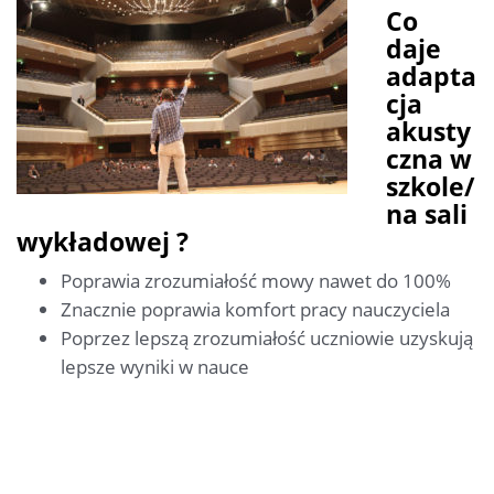
Co
daje
adapta
cja
akusty
czna w
szkole/
na sali
wykładowej ?
Poprawia zrozumiałość mowy nawet do 100%
Znacznie poprawia komfort pracy nauczyciela
Poprzez lepszą zrozumiałość uczniowie uzyskują
lepsze wyniki w nauce