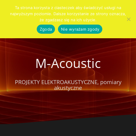
Przejdź
Ta strona korzysta z ciasteczek aby świadczyć usługi na
do
najwyższym poziomie. Dalsze korzystanie ze strony oznacza,
Szukaj:
KIM
PRO
AUDIO
AKUSTYKA
SYSTEMY
SPRZĘT
KONTAKT
CENNIK
Blog
treści
że zgadzasz się na ich użycie.
JESTEŚMY
AUDIO
DLA
WNĘTRZ
ALARMOWE
DOMU
Zgoda
Nie wyrażam zgody
M-Acoustic
PROJEKTY ELEKTROAKUSTYCZNE, pomiary
akustyczne