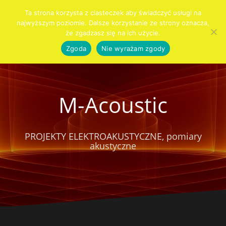
Przejdź
Ta strona korzysta z ciasteczek aby świadczyć usługi na
do
najwyższym poziomie. Dalsze korzystanie ze strony oznacza,
Szukaj:
KIM
PRO
AUDIO
AKUSTYKA
SYSTEMY
SPRZĘT
KONTAKT
CENNIK
Blog
treści
że zgadzasz się na ich użycie.
JESTEŚMY
AUDIO
DLA
WNĘTRZ
ALARMOWE
DOMU
Zgoda
Nie wyrażam zgody
M-Acoustic
PROJEKTY ELEKTROAKUSTYCZNE, pomiary
akustyczne