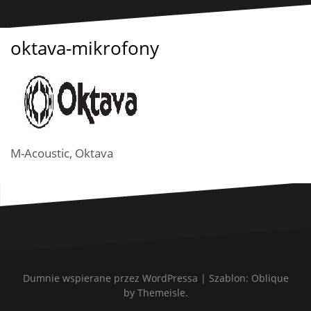
oktava-mikrofony
M-Acoustic, Oktava
Dumnie wspierane przez WordPressa
|
Szablon:
Oblique
by Themeisle.