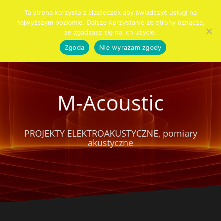
Przejdź
Ta strona korzysta z ciasteczek aby świadczyć usługi na
do
najwyższym poziomie. Dalsze korzystanie ze strony oznacza,
Szukaj:
KIM
PRO
AUDIO
AKUSTYKA
SYSTEMY
SPRZĘT
KONTAKT
CENNIK
Blog
treści
że zgadzasz się na ich użycie.
JESTEŚMY
AUDIO
DLA
WNĘTRZ
ALARMOWE
DOMU
Zgoda
Nie wyrażam zgody
M-Acoustic
PROJEKTY ELEKTROAKUSTYCZNE, pomiary
akustyczne