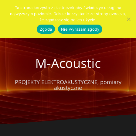
Przejdź
Ta strona korzysta z ciasteczek aby świadczyć usługi na
do
najwyższym poziomie. Dalsze korzystanie ze strony oznacza,
Szukaj:
KIM
PRO
AUDIO
AKUSTYKA
SYSTEMY
SPRZĘT
KONTAKT
CENNIK
Blog
treści
że zgadzasz się na ich użycie.
JESTEŚMY
AUDIO
DLA
WNĘTRZ
ALARMOWE
DOMU
Zgoda
Nie wyrażam zgody
M-Acoustic
PROJEKTY ELEKTROAKUSTYCZNE, pomiary
akustyczne