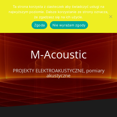
Przejdź
Ta strona korzysta z ciasteczek aby świadczyć usługi na
do
najwyższym poziomie. Dalsze korzystanie ze strony oznacza,
Szukaj:
KIM
PRO
AUDIO
AKUSTYKA
SYSTEMY
SPRZĘT
KONTAKT
CENNIK
Blog
treści
że zgadzasz się na ich użycie.
JESTEŚMY
AUDIO
DLA
WNĘTRZ
ALARMOWE
DOMU
Zgoda
Nie wyrażam zgody
M-Acoustic
PROJEKTY ELEKTROAKUSTYCZNE, pomiary
akustyczne