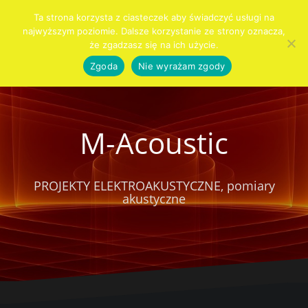
Przejdź
Ta strona korzysta z ciasteczek aby świadczyć usługi na
do
najwyższym poziomie. Dalsze korzystanie ze strony oznacza,
Szukaj:
KIM
PRO
AUDIO
AKUSTYKA
SYSTEMY
SPRZĘT
KONTAKT
CENNIK
Blog
treści
że zgadzasz się na ich użycie.
JESTEŚMY
AUDIO
DLA
WNĘTRZ
ALARMOWE
DOMU
Zgoda
Nie wyrażam zgody
M-Acoustic
PROJEKTY ELEKTROAKUSTYCZNE, pomiary
akustyczne