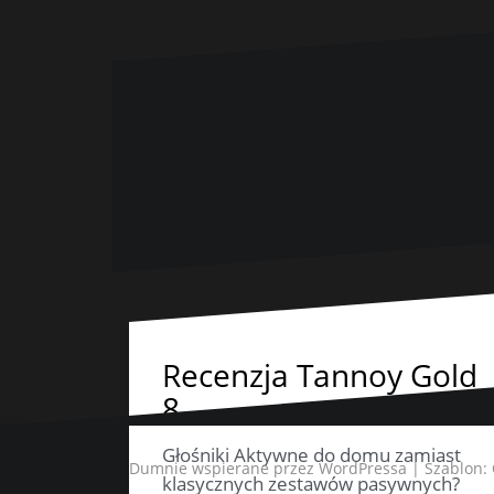
Recenzja Tannoy Gold
8
Głośniki Aktywne do domu zamiast
Dumnie wspierane przez WordPressa
|
Szablon:
klasycznych zestawów pasywnych?