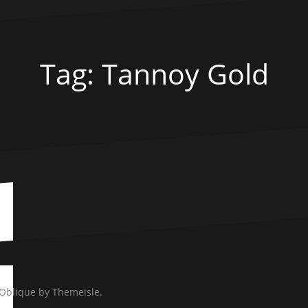
Tag:
Tannoy Gold
Oblique
by Themeisle.