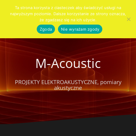
Przejdź
Ta strona korzysta z ciasteczek aby świadczyć usługi na
do
najwyższym poziomie. Dalsze korzystanie ze strony oznacza,
Szukaj:
KIM
PRO
AUDIO
AKUSTYKA
SYSTEMY
SPRZĘT
KONTAKT
CENNIK
Blog
treści
że zgadzasz się na ich użycie.
JESTEŚMY
AUDIO
DLA
WNĘTRZ
ALARMOWE
DOMU
Zgoda
Nie wyrażam zgody
M-Acoustic
PROJEKTY ELEKTROAKUSTYCZNE, pomiary
akustyczne